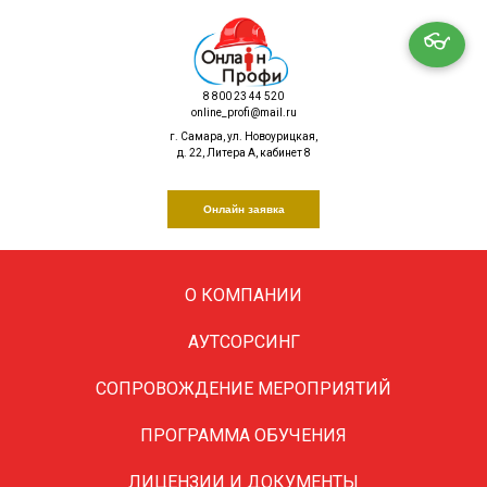
👓
8 800 23 44 520
online_profi@mail.ru
г. Самара, ул. Новоурицкая,
д. 22, Литера А, кабинет 8
Онлайн заявка
О КОМПАНИИ
АУТСОРСИНГ
Осипов Иван Иванович
СОПРОВОЖДЕНИЕ МЕРОПРИЯТИЙ
ПРОГРАММА ОБУЧЕНИЯ
Нотариус города Москвы
Профи
ЛИЦЕНЗИИ И ДОКУМЕНТЫ
LET'S G