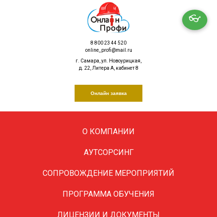
👓
8 800 23 44 520
online_profi@mail.ru
г. Самара, ул. Новоурицкая,
д. 22, Литера А, кабинет 8
Онлайн заявка
О КОМПАНИИ
АУТСОРСИНГ
Осипов Иван Иванович
СОПРОВОЖДЕНИЕ МЕРОПРИЯТИЙ
Профи
ПРОГРАММА ОБУЧЕНИЯ
Онлайн
Нотариус города Москвы
ЛИЦЕНЗИИ И ДОКУМЕНТЫ
LET'S G